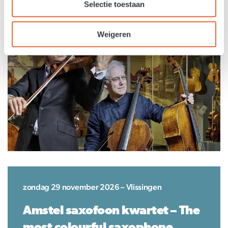
klankwereld en Kodály’s vurigheid.
Selectie toestaan
Weigeren
zondag 29 november 2026 – Vlissingen
Amstel saxofoon kwartet – The