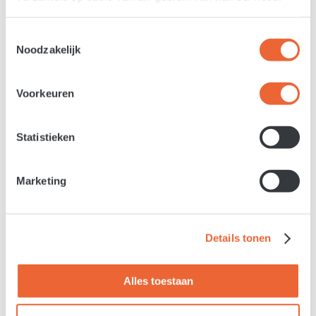
Toestemmingsselectie
Noodzakelijk
zaterdag 14 november 2026 – Middelburg
Voorkeuren
Duo Seeberg / De Groot – Van
Statistieken
Bach tot Kodály
Marketing
Violist Jeroen de Groot en cellist Jonas Seeberg
brengen intense kamermuziek met Bachs
Cellosuite nr. 2, Ravels Sonate voor viool en
Details tonen
cello, de monumentale Chaconne uit Bachs
Partita nr. 2 en Kodály’s Duo Op. 7. Verstilde
Alles toestaan
diepgang met Bachs solowerk, Ravels verfijnde