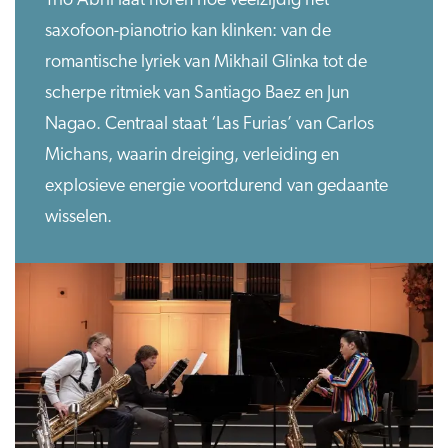
Trio Abril laat horen hoe veelzijdig het
saxofoon-pianotrio kan klinken: van de
romantische lyriek van Mikhail Glinka tot de
scherpe ritmiek van Santiago Baez en Jun
Nagao. Centraal staat ‘Las Furias’ van Carlos
Michans, waarin dreiging, verleiding en
explosieve energie voortdurend van gedaante
wisselen.